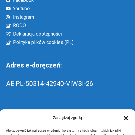
Facebook
Youtube
Instagram
RODO
Deklaracja dostępności
Polityka plików cookies (PL)
Adres e-doręczeń:
AE:PL-50314-42940-VIWSI-26
Skrzynka EPUAP: ZespolLowicz
Zarządzaj zgodą
Aby zapewnić jak najlepsze wrażenia, korzystamy z technologii, takich jak pliki
wyślij pismo ogólne do szkoły –
poprzez