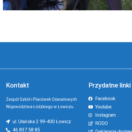
Kontakt
Przydatne linki
Facebook
Zespół Szkół i Placówek Oświatowych
Youtube
Województwa Łódzkiego w Łowiczu
Instagram
ul. Ułańska 2 99-400 Łowicz
RODO
46 837 58 85
Deklaracja dostęp