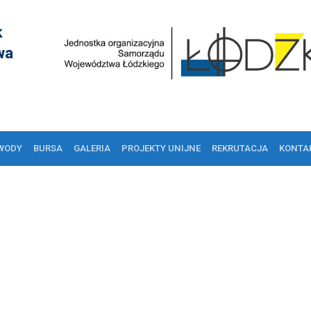
k
wa
WODY
BURSA
GALERIA
PROJEKTY UNIJNE
REKRUTACJA
KONTA