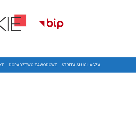
KT
DORADZTWO ZAWODOWE
STREFA SŁUCHACZA