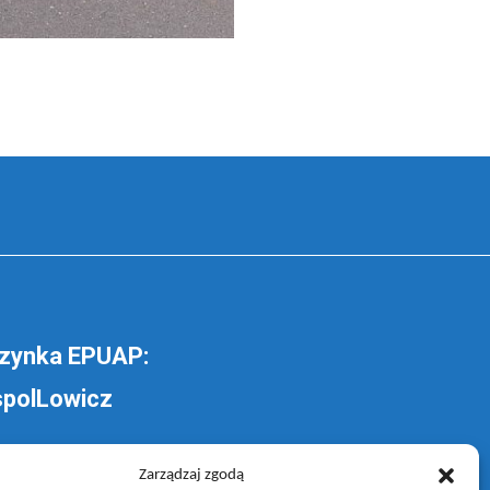
zynka EPUAP:
polLowicz
lij pismo ogólne do
Zarządzaj zgodą