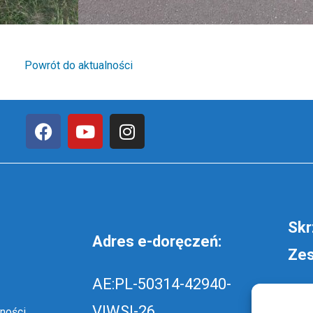
Powrót do aktualności
Skr
Adres e-doręczeń:
Zes
AE:PL-50314-42940-
wyś
VIWSI-26
ności