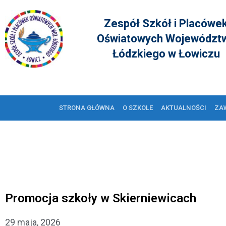
Zespół Szkół i Placówe
Oświatowych Województ
Łódzkiego w Łowiczu
STRONA GŁÓWNA
O SZKOLE
AKTUALNOŚCI
ZA
Promocja szkoły w Skierniewicach
29 maja, 2026