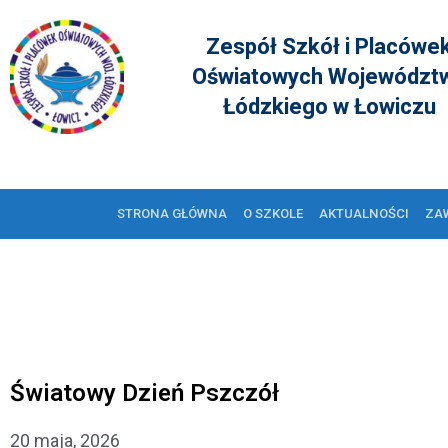
Zespół Szkół i Placówe
Oświatowych Województ
Łódzkiego w Łowiczu
STRONA GŁÓWNA
O SZKOLE
AKTUALNOŚCI
ZA
Światowy Dzień Pszczół
20 maja, 2026