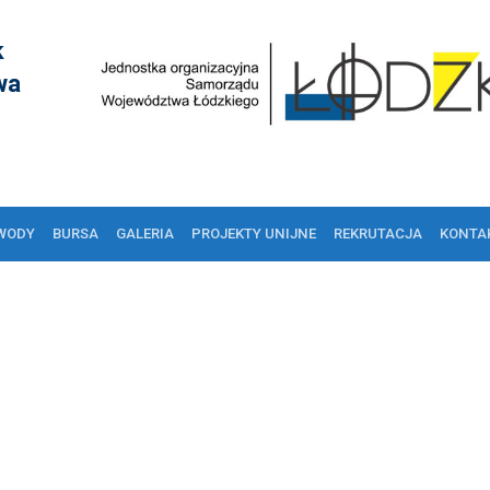
k
wa
WODY
BURSA
GALERIA
PROJEKTY UNIJNE
REKRUTACJA
KONTA