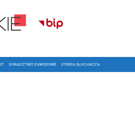
KT
DORADZTWO ZAWODOWE
STREFA SŁUCHACZA