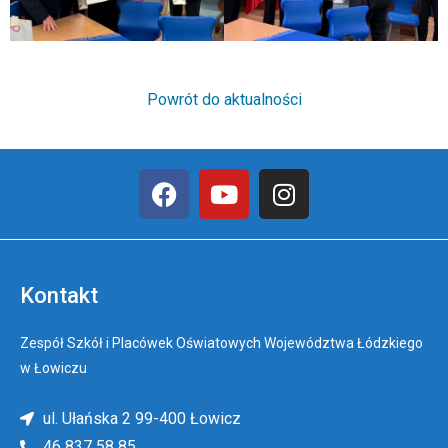
Powrót do aktualności
Kontakt
Zespół Szkół i Placówek Oświatowych Województwa Łódzkiego
w Łowiczu
ul. Ułańska 2 99-400 Łowicz
46 837 58 85