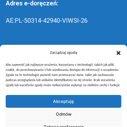
Adres e-doręczeń:
AE:PL-50314-42940-VIWSI-26
Skrzynka EPUAP: ZespolLowicz
Zarządzaj zgodą
Aby zapewnić jak najlepsze wrażenia, korzystamy z technologii, takich jak pliki
wyślij pismo ogólne do szkoły –
poprzez
cookie, do przechowywania i/lub uzyskiwania dostępu do informacji o urządzeniu.
Zgoda na te technologie pozwoli nam przetwarzać dane, takie jak zachowanie
gov.pl
podczas przeglądania lub unikalne identyfikatory na tej stronie. Brak wyrażenia
zgody lub wycofanie zgody może niekorzystnie wpłynąć na niektóre cechy i funkcje.
Akceptuję
Copyright © Zespół Szkół i Placówek Oświatowych Województwa
Odmów
Łódzkiego w Łowiczu
Zobacz preferencje