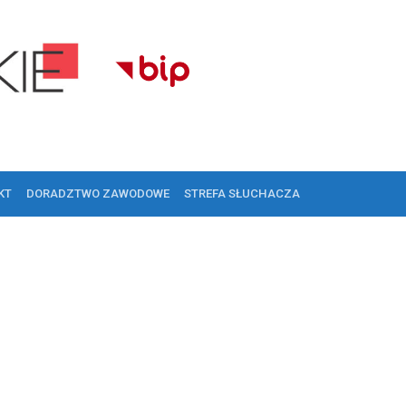
KT
DORADZTWO ZAWODOWE
STREFA SŁUCHACZA