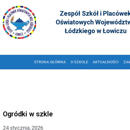
Zespół Szkół i Placówe
Oświatowych Województ
Łódzkiego w Łowiczu
STRONA GŁÓWNA
O SZKOLE
AKTUALNOŚCI
ZA
Ogródki w szkle
24 stycznia, 2026