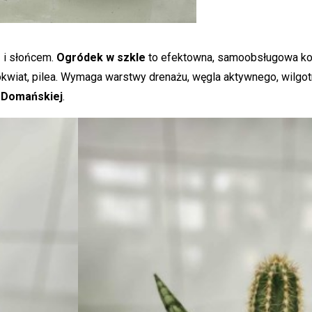
ą i słońcem.
Ogródek w szkle
to efektowna, samoobsługowa ko
dłokwiat, pilea. Wymaga warstwy drenażu, węgla aktywnego, wilgot
y Domańskiej
.