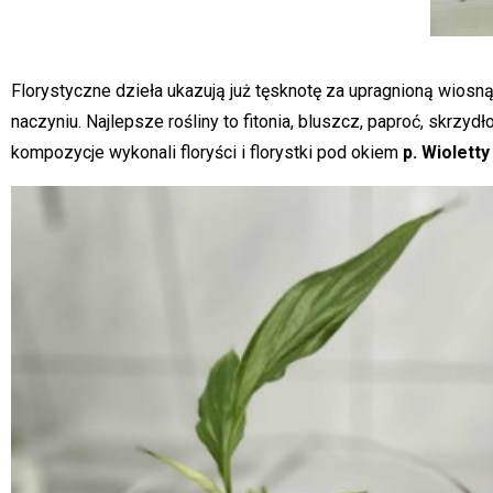
Florystyczne dzieła ukazują już tęsknotę za upragnioną wiosn
naczyniu. Najlepsze rośliny to fitonia, bluszcz, paproć, skrzy
kompozycje wykonali floryści i florystki pod okiem
p. Wiolett