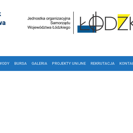
k
wa
WODY
BURSA
GALERIA
PROJEKTY UNIJNE
REKRUTACJA
KONTA