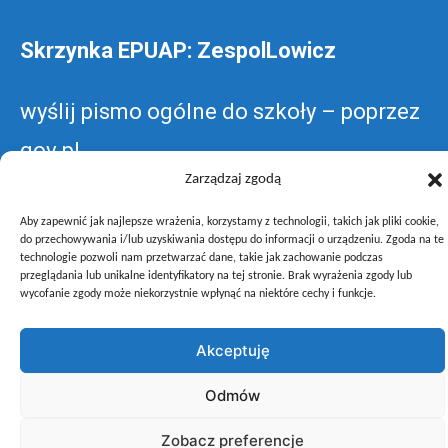
Skrzynka EPUAP: ZespolLowicz
wyślij pismo ogólne do szkoły –
poprzez
gov.pl
Zarządzaj zgodą
Aby zapewnić jak najlepsze wrażenia, korzystamy z technologii, takich jak pliki cookie,
do przechowywania i/lub uzyskiwania dostępu do informacji o urządzeniu. Zgoda na te
technologie pozwoli nam przetwarzać dane, takie jak zachowanie podczas
Copyright © Zespół Szkół i Placówek Oświatowych Województwa
przeglądania lub unikalne identyfikatory na tej stronie. Brak wyrażenia zgody lub
wycofanie zgody może niekorzystnie wpłynąć na niektóre cechy i funkcje.
Łódzkiego w Łowiczu
Akceptuję
Odmów
Zobacz preferencje