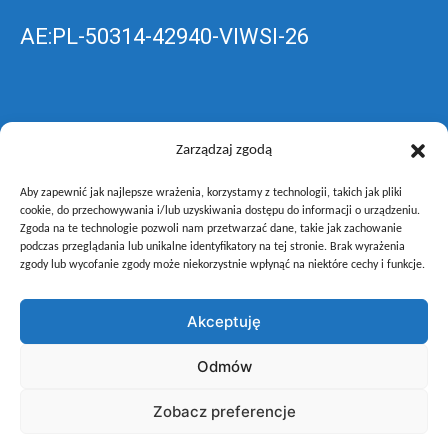
AE:PL-50314-42940-VIWSI-26
Skrzynka EPUAP: ZespolLowicz
Zarządzaj zgodą
Aby zapewnić jak najlepsze wrażenia, korzystamy z technologii, takich jak pliki
wyślij pismo ogólne do szkoły –
poprzez
cookie, do przechowywania i/lub uzyskiwania dostępu do informacji o urządzeniu.
Zgoda na te technologie pozwoli nam przetwarzać dane, takie jak zachowanie
gov.pl
podczas przeglądania lub unikalne identyfikatory na tej stronie. Brak wyrażenia
zgody lub wycofanie zgody może niekorzystnie wpłynąć na niektóre cechy i funkcje.
Akceptuję
Copyright © Zespół Szkół i Placówek Oświatowych Województwa
Odmów
Łódzkiego w Łowiczu
Zobacz preferencje