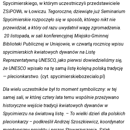
Spycimierskiego, w którym uczestniczyli przedstawiciele
ZSiPOWŁ w Łowiczu.
Tegoroczne, dziewiąte już Seminarium
Spycimierskie rozpoczęło się w sposób, którego nikt nie
przewidział, a który od razu uwydatnił wagę zgromadzenia.
20 listopada, w sali konferencyjnej Miejsko-Gminnej
Biblioteki Publicznej w Uniejowie, w czwartą rocznicę wpisu
spycimierskich kwiatowych dywanów na Listę
Reprezentatywną UNESCO, jako pierwsi dowiedzieliśmy się,
że UNESCO wpisało na tę samą listę kolejną polską tradycję
— plecionkarstwo.
(cyt. spycimierskiebozecialo.pl)
Dla wielu uczestników był to moment symboliczny: w tej
samej sali, w której cztery lata temu wspólnie przeżywano
historyczne wejście tradycji kwiatowych dywanów w
Spycimierzu na światową listę. – To wielki dzień dla polskich
plecionkarzy – podkreślił Andrzej Szoszkiewicz, koordynator
merytoryczny projektu i prezes Stowarzyszenia „Szlak