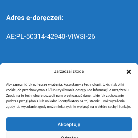
Adres e-doręczeń:
AE:PL-50314-42940-VIWSI-26
Skrzynka EPUAP: ZespolLowicz
Zarządzaj zgodą
Aby zapewnić jak najlepsze wrażenia, korzystamy z technologii, takich jak pliki
wyślij pismo ogólne do szkoły –
poprzez
cookie, do przechowywania i/lub uzyskiwania dostępu do informacji o urządzeniu.
Zgoda na te technologie pozwoli nam przetwarzać dane, takie jak zachowanie
gov.pl
podczas przeglądania lub unikalne identyfikatory na tej stronie. Brak wyrażenia
zgody lub wycofanie zgody może niekorzystnie wpłynąć na niektóre cechy i funkcje.
Akceptuję
Copyright © Zespół Szkół i Placówek Oświatowych Województwa