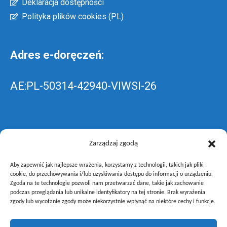
Deklaracja dostępności
Polityka plików cookies (PL)
Adres e-doręczeń:
AE:PL-50314-42940-VIWSI-26
Skrzynka EPUAP: ZespolLowicz
Zarządzaj zgodą
Aby zapewnić jak najlepsze wrażenia, korzystamy z technologii, takich jak pliki
wyślij pismo ogólne do szkoły –
poprzez
cookie, do przechowywania i/lub uzyskiwania dostępu do informacji o urządzeniu.
Zgoda na te technologie pozwoli nam przetwarzać dane, takie jak zachowanie
gov.pl
podczas przeglądania lub unikalne identyfikatory na tej stronie. Brak wyrażenia
zgody lub wycofanie zgody może niekorzystnie wpłynąć na niektóre cechy i funkcje.