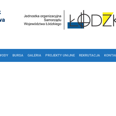
k
wa
WODY
BURSA
GALERIA
PROJEKTY UNIJNE
REKRUTACJA
KONTA