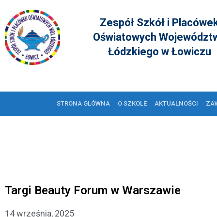
Zespół Szkół i Placówe
Oświatowych Województ
Łódzkiego w Łowiczu
STRONA GŁÓWNA
O SZKOLE
AKTUALNOŚCI
ZA
Targi Beauty Forum w Warszawie
14 września, 2025