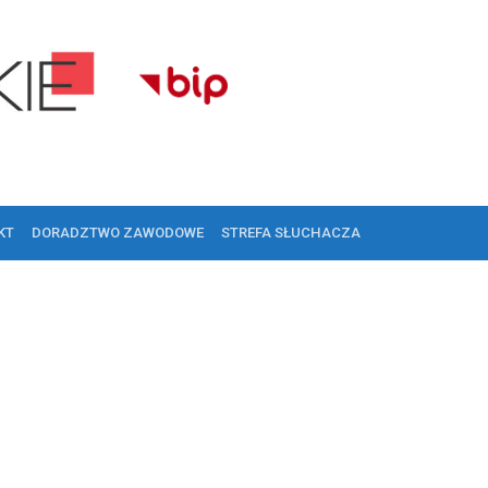
KT
DORADZTWO ZAWODOWE
STREFA SŁUCHACZA