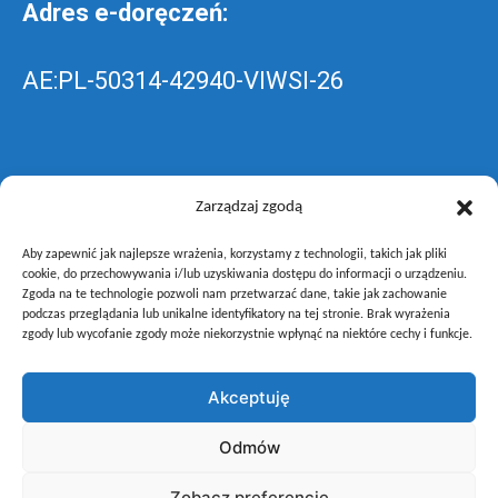
Adres e-doręczeń:
AE:PL-50314-42940-VIWSI-26
Skrzynka EPUAP: ZespolLowicz
Zarządzaj zgodą
Aby zapewnić jak najlepsze wrażenia, korzystamy z technologii, takich jak pliki
wyślij pismo ogólne do szkoły –
poprzez
cookie, do przechowywania i/lub uzyskiwania dostępu do informacji o urządzeniu.
Zgoda na te technologie pozwoli nam przetwarzać dane, takie jak zachowanie
gov.pl
podczas przeglądania lub unikalne identyfikatory na tej stronie. Brak wyrażenia
zgody lub wycofanie zgody może niekorzystnie wpłynąć na niektóre cechy i funkcje.
Akceptuję
Copyright © Zespół Szkół i Placówek Oświatowych Województwa
Odmów
Łódzkiego w Łowiczu
Zobacz preferencje