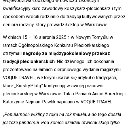
Województwa Łódzkiego w Łowiczu. Ukończyli
kwalifikacyjny kurs zawodowy koszykarz-plecionkarz i tym
sposobem wrócili rodzinnie do tradycji kultywowanych przez
seniora rodziny, który prowadził sklep w Warszawie.
W dniach 15 – 16 sierpnia 2025 r. w Nowym Tomyślu w
ramach Ogólnopolskiego Konkursu Plecionkarskiego
otrzymali
nagrodę za międzypokoleniowy przekaz
tradycji plecionkarskich
. Nic dziwnego. Ich dokonania
prezentowano na łamach sierpniowego wydania magazynu
VOQUE TRAVEL, w którym ukazał się artykuł o tradycjach,
które „SiostryPlotą” kontynuują w swojej pracowni
plecionkarskiej w Warszawie. Tak o Paniach Annie Boreckiej i
Katarzynie Nejman-Pawlik napisano w VOQUE TRAVEL:
„
Popularność wikliny z roku na rok malała, a do tego doszła
jeszcze pandemia. Pod koniec dziadek otwierał sklep tylko