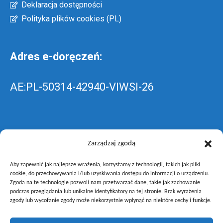
Deklaracja dostępności
Polityka plików cookies (PL)
Adres e-doręczeń:
AE:PL-50314-42940-VIWSI-26
Skrzynka EPUAP: ZespolLowicz
Zarządzaj zgodą
Aby zapewnić jak najlepsze wrażenia, korzystamy z technologii, takich jak pliki
wyślij pismo ogólne do szkoły –
poprzez
cookie, do przechowywania i/lub uzyskiwania dostępu do informacji o urządzeniu.
Zgoda na te technologie pozwoli nam przetwarzać dane, takie jak zachowanie
gov.pl
podczas przeglądania lub unikalne identyfikatory na tej stronie. Brak wyrażenia
zgody lub wycofanie zgody może niekorzystnie wpłynąć na niektóre cechy i funkcje.