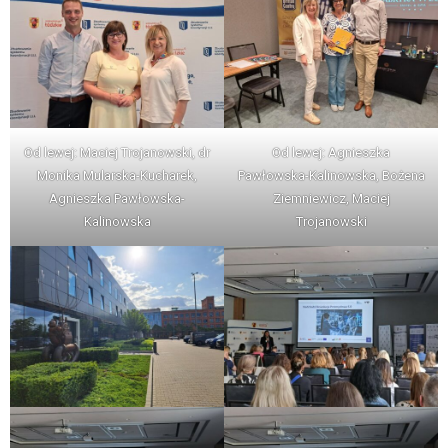
Od lewej: Maciej Trojanowski, dr
Od lewej: Agnieszka
Monika Mularska-Kucharek,
Pawłowska-Kalinowska, Bożena
Agnieszka Pawłowska-
Ziemniewicz, Maciej
Kalinowska
Trojanowski