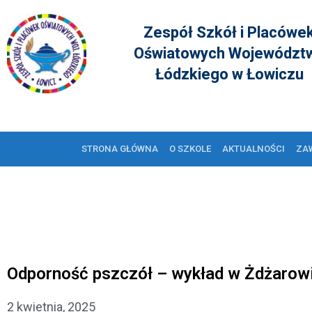
Zespół Szkół i Placówe
Oświatowych Województ
Łódzkiego w Łowiczu
STRONA GŁÓWNA
O SZKOLE
AKTUALNOŚCI
ZA
Odporność pszczół – wykład w Żdżarow
2 kwietnia, 2025