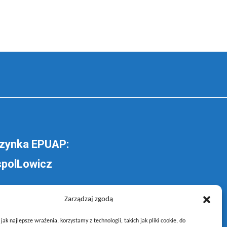
zynka EPUAP:
polLowicz
lij pismo ogólne do
Zarządzaj zgodą
oły –
poprzez gov.pl
ak najlepsze wrażenia, korzystamy z technologii, takich jak pliki cookie, do