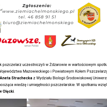
nik pszczelarz uczestniczyli w Żdżarowie w wartościowym spot
ojewództwa Mazowieckiego i Powiatowym Kołem Pszczelarzy 
. Aneta Strachecka
z Wydziału Biologii Środowiskowej Uniwers
nosząca wiedzę i umiejętności pszczelarskie. W spotkaniu wzięli
w Olęcki
.