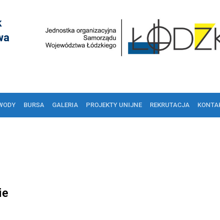
k
wa
WODY
BURSA
GALERIA
PROJEKTY UNIJNE
REKRUTACJA
KONTA
ie