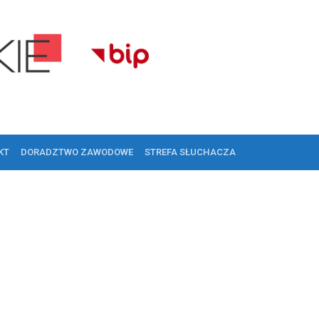
KT
DORADZTWO ZAWODOWE
STREFA SŁUCHACZA