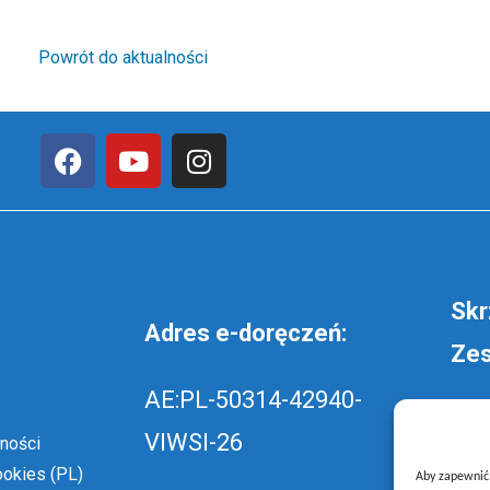
Powrót do aktualności
Skr
Adres e-doręczeń:
Zes
AE:PL-50314-42940-
wyś
VIWSI-26
ności
szk
ookies (PL)
Aby zapewnić j