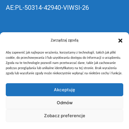
AE:PL-50314-42940-VIWSI-26
Skrzynka EPUAP: ZespolLowicz
Zarządzaj zgodą
Aby zapewnić jak najlepsze wrażenia, korzystamy z technologii, takich jak pliki
wyślij pismo ogólne do szkoły –
poprzez
cookie, do przechowywania i/lub uzyskiwania dostępu do informacji o urządzeniu.
Zgoda na te technologie pozwoli nam przetwarzać dane, takie jak zachowanie
gov.pl
podczas przeglądania lub unikalne identyfikatory na tej stronie. Brak wyrażenia
zgody lub wycofanie zgody może niekorzystnie wpłynąć na niektóre cechy i funkcje.
Akceptuję
Copyright © Zespół Szkół i Placówek Oświatowych Województwa
Odmów
Łódzkiego w Łowiczu
Zobacz preferencje