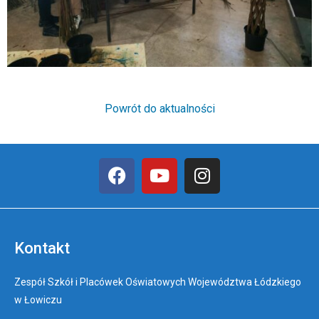
Powrót do aktualności
Kontakt
Zespół Szkół i Placówek Oświatowych Województwa Łódzkiego
w Łowiczu