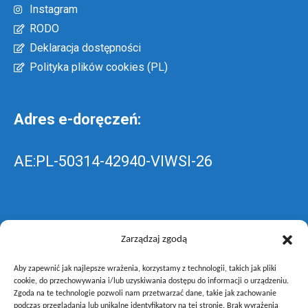
Instagram
RODO
Deklaracja dostępności
Polityka plików cookies (PL)
Adres e-doręczeń:
AE:PL-50314-42940-VIWSI-26
Skrzynka EPUAP: ZespolLowicz
Zarządzaj zgodą
Aby zapewnić jak najlepsze wrażenia, korzystamy z technologii, takich jak pliki
wyślij pismo ogólne do szkoły –
poprzez
cookie, do przechowywania i/lub uzyskiwania dostępu do informacji o urządzeniu.
Zgoda na te technologie pozwoli nam przetwarzać dane, takie jak zachowanie
gov.pl
podczas przeglądania lub unikalne identyfikatory na tej stronie. Brak wyrażenia