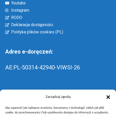
Youtube
Instagram
RODO
Deklaracja dostępności
Polityka plików cookies (PL)
Adres e-doręczeń:
AE:PL-50314-42940-VIWSI-26
Skrzynka EPUAP: ZespolLowicz
Zarządzaj zgodą
Aby zapewnić jak najlepsze wrażenia, korzystamy z technologii, takich jak pliki
wyślij pismo ogólne do szkoły –
poprzez
cookie, do przechowywania i/lub uzyskiwania dostępu do informacji o urządzeniu.