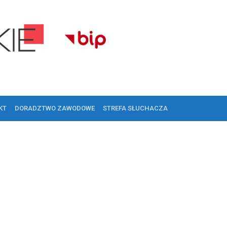
KT
DORADZTWO ZAWODOWE
STREFA SŁUCHACZA