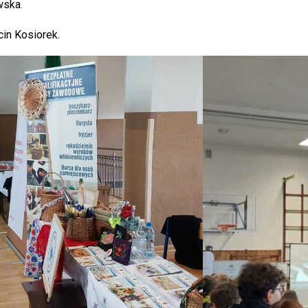
wska.
in Kosiorek.