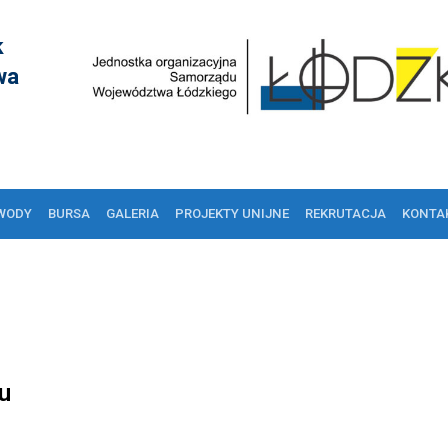
k
wa
WODY
BURSA
GALERIA
PROJEKTY UNIJNE
REKRUTACJA
KONTA
u