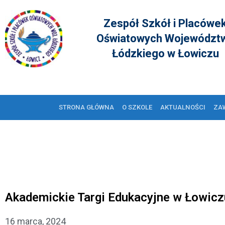
Zespół Szkół i Placówe
Oświatowych Województ
Łódzkiego w Łowiczu
STRONA GŁÓWNA
O SZKOLE
AKTUALNOŚCI
ZA
Akademickie Targi Edukacyjne w Łowicz
16 marca, 2024