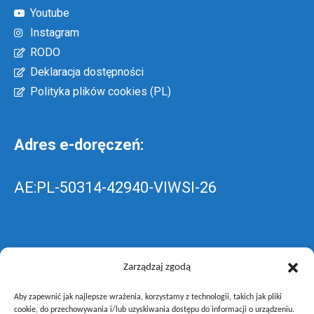
Youtube
Instagram
RODO
Deklaracja dostępności
Polityka plików cookies (PL)
Adres e-doręczeń:
AE:PL-50314-42940-VIWSI-26
Skrzynka EPUAP: ZespolLowicz
Zarządzaj zgodą
Aby zapewnić jak najlepsze wrażenia, korzystamy z technologii, takich jak pliki
wyślij pismo ogólne do szkoły –
poprzez
cookie, do przechowywania i/lub uzyskiwania dostępu do informacji o urządzeniu.