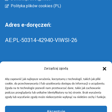
Polityka plików cookies (PL)
Adres e-doręczeń:
AE:PL-50314-42940-VIWSI-26
Skrzynka EPUAP: ZespolLowicz
Zarządzaj zgodą
Aby zapewnić jak najlepsze wrażenia, korzystamy z technologii, takich jak pliki
wyślij pismo ogólne do szkoły –
poprzez
cookie, do przechowywania i/lub uzyskiwania dostępu do informacji o urządzeniu.
Zgoda na te technologie pozwoli nam przetwarzać dane, takie jak zachowanie
gov.pl
podczas przeglądania lub unikalne identyfikatory na tej stronie. Brak wyrażenia
zgody lub wycofanie zgody może niekorzystnie wpłynąć na niektóre cechy i funkcje.
Akceptuję