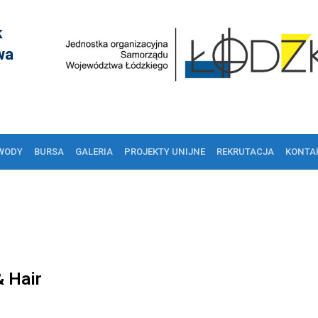
k
wa
WODY
BURSA
GALERIA
PROJEKTY UNIJNE
REKRUTACJA
KONTA
 Hair