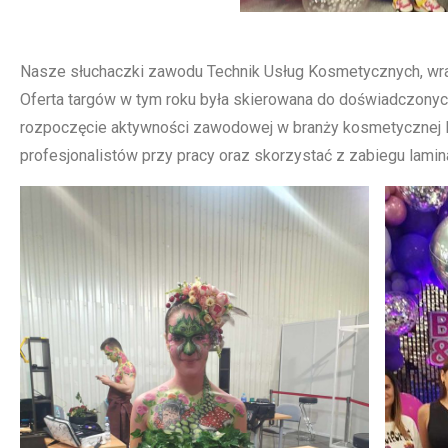
Nasze słuchaczki zawodu Technik Usług Kosmetycznych, wraz 
Oferta targów w tym roku była skierowana do doświadczony
rozpoczęcie aktywności zawodowej w branży kosmetycznej l
profesjonalistów przy pracy oraz skorzystać z zabiegu lamina