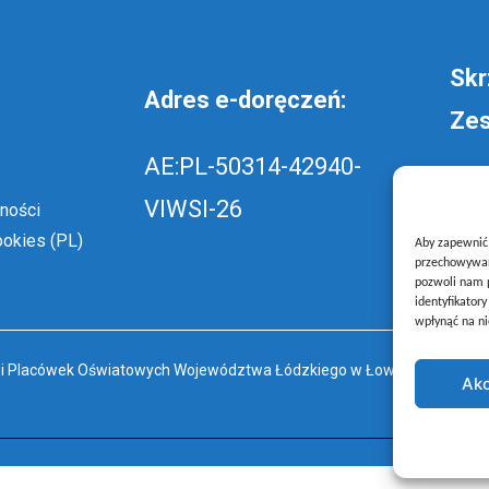
Skr
Adres e-doręczeń:
Zes
AE:PL-50314-42940-
wyś
VIWSI-26
ności
szk
ookies (PL)
Aby zapewnić j
przechowywani
pozwoli nam p
identyfikator
wpłynąć na ni
ł i Placówek Oświatowych Województwa Łódzkiego w Łowiczu
Akc