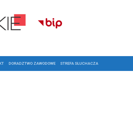
KT
DORADZTWO ZAWODOWE
STREFA SŁUCHACZA