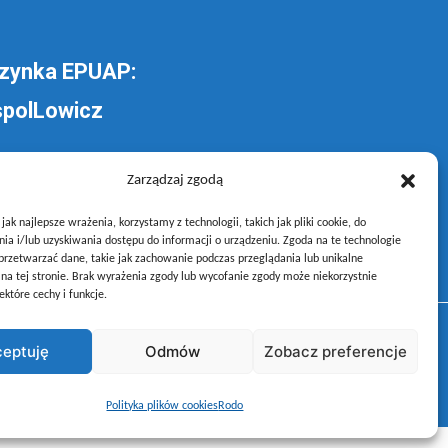
zynka EPUAP:
polLowicz
lij pismo ogólne do
Zarządzaj zgodą
oły –
poprzez gov.pl
ak najlepsze wrażenia, korzystamy z technologii, takich jak pliki cookie, do
a i/lub uzyskiwania dostępu do informacji o urządzeniu. Zgoda na te technologie
rzetwarzać dane, takie jak zachowanie podczas przeglądania lub unikalne
y na tej stronie. Brak wyrażenia zgody lub wycofanie zgody może niekorzystnie
ektóre cechy i funkcje.
eptuję
Odmów
Zobacz preferencje
Polityka plików cookies
Rodo