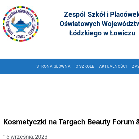
Zespół Szkół i Placówe
Oświatowych Województ
Łódzkiego w Łowiczu
STRONA GŁÓWNA
O SZKOLE
AKTUALNOŚCI
ZA
Kosmetyczki na Targach Beauty Forum &
15 września, 2023